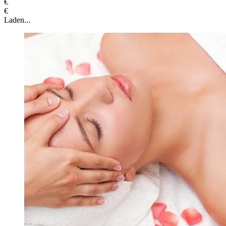
€
€
Laden...