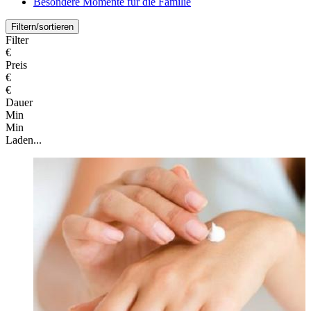
Besondere Momente für die Familie
Filtern/sortieren
Filter
€
Preis
€
€
Dauer
Min
Min
Laden...