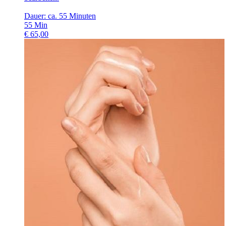
Dauer: ca. 55 Minuten
55
Min
€
65,00