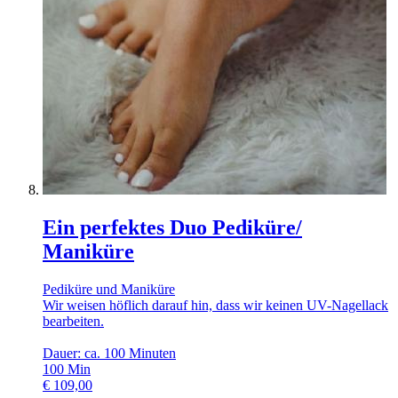
Ein perfektes Duo Pediküre/
Maniküre
Pediküre und Maniküre
Wir weisen höflich darauf hin, dass wir keinen UV-Nagellack
bearbeiten.
Dauer: ca. 100 Minuten
100
Min
€
109,00