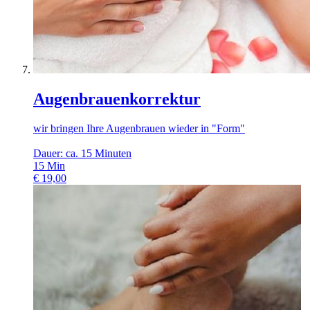
Augenbrauenkorrektur
wir bringen Ihre Augenbrauen wieder in "Form"
Dauer: ca. 15 Minuten
15
Min
€
19,00