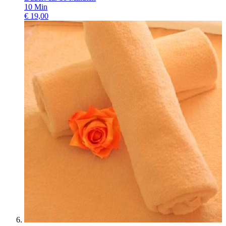
10
Min
€
19,00